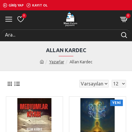
GIRIŞ YAP
KAYIT OL
0
0
ALLAN KARDEC
Yazarlar
Allan Kardec
YENI