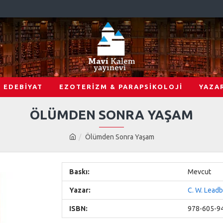
EDEBİYAT
EZOTERİZM & PARAPSİKOLOJİ
YAZA
ÖLÜMDEN SONRA YAŞAM
Ölümden Sonra Yaşam
Baskı:
Mevcut
Yazar:
C. W. Lead
ISBN:
978-605-9