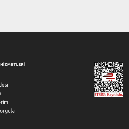
 HIZMETLERI
desi
m
erim
orgula