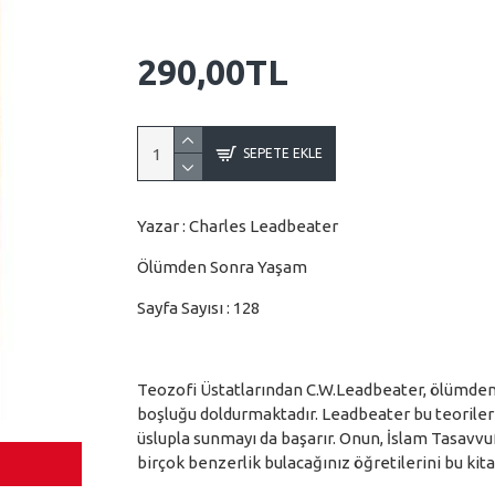
290,00TL
SEPETE EKLE
Yazar : Charles Leadbeater
Ölümden Sonra Yaşam
Sayfa Sayısı : 128
Teozofi Üstatlarından C.W.Leadbeater, ölümden so
boşluğu doldurmaktadır. Leadbeater bu teorileri o
üslupla sunmayı da başarır. Onun, İslam Tasavvu
birçok benzerlik bulacağınız öğretilerini bu k