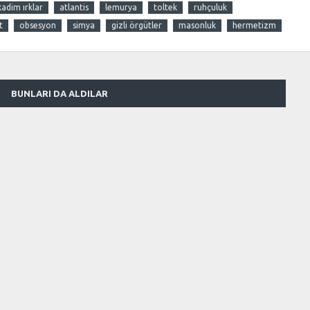
kadim ırklar
atlantis
lemurya
toltek
ruhçuluk
t
obsesyon
simya
gizli örgütler
masonluk
hermetizm
BUNLARI DA ALDILAR