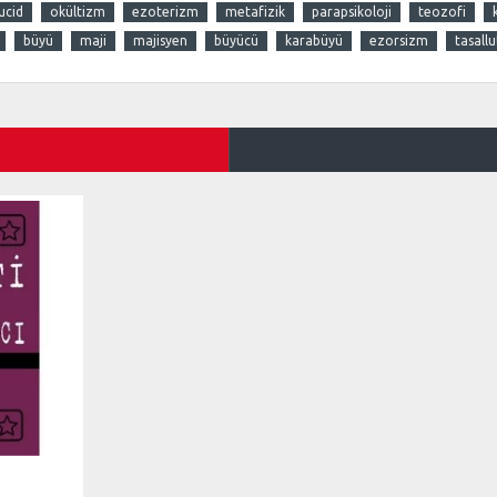
lucid
okültizm
ezoterizm
metafizik
parapsikoloji
teozofi
büyü
maji
majisyen
büyücü
karabüyü
ezorsizm
tasallu