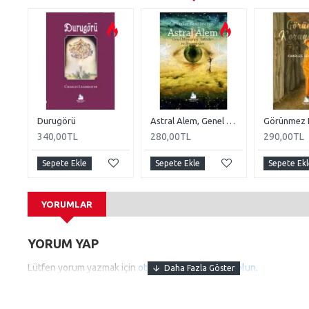
Durugörü
Astral Alem, Genel Manzarası, Sakinleri ve Fenomenleri
Görünmez 
340,00TL
280,00TL
290,00TL
Sepete Ekle
Sepete Ekle
Sepete Ekl
YORUMLAR
YORUM YAP
Lütfen yorum yazmak için
oturum açın
ya da
kayıt olun
.