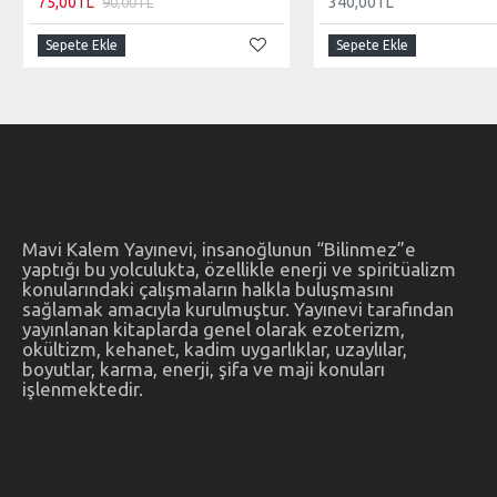
75,00TL
340,00TL
90,00TL
Sepete Ekle
Sepete Ekle
Mavi Kalem Yayınevi, insanoğlunun “Bilinmez”e
yaptığı bu yolculukta, özellikle enerji ve spiritüalizm
konularındaki çalışmaların halkla buluşmasını
sağlamak amacıyla kurulmuştur. Yayınevi tarafından
yayınlanan kitaplarda genel olarak ezoterizm,
okültizm, kehanet, kadim uygarlıklar, uzaylılar,
boyutlar, karma, enerji, şifa ve maji konuları
işlenmektedir.