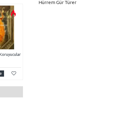
Hürrem Gür Türer
TÜKENDI
Koruyucular
Yüksek Bilinç
500,00TL
e
Sepete Ekle