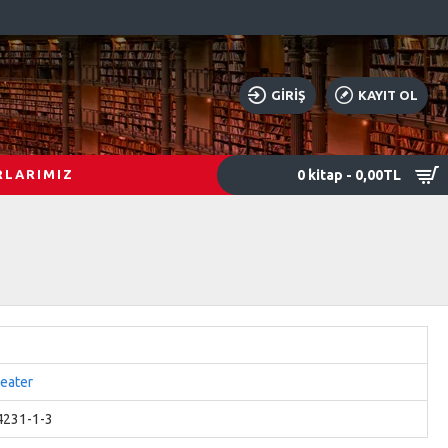
GIRIŞ
KAYIT OL
0 kitap - 0,00TL
RLARIMIZ
beater
4231-1-3