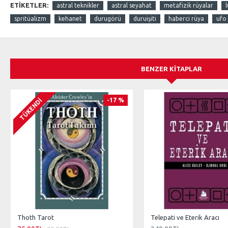
ETIKETLER:
astral teknikler
astral seyahat
metafizik rüyalar
spritüalizm
kehanet
durugörü
duruişiti
haberci rüya
ufo
BENZER KITAPLAR
-17 %
TÜKENDI
Thoth Tarot
Telepati ve Eterik Aracı