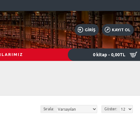
GIRIŞ
KAYIT OL
0 kitap - 0,00TL
RLARIMIZ
Sırala:
Göster: