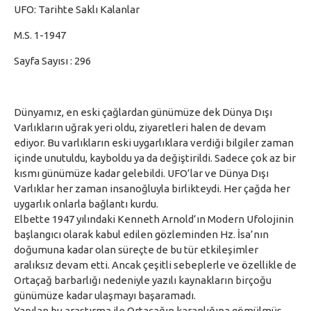
UFO: Tarihte Saklı Kalanlar
M.S. 1-1947
Sayfa Sayısı : 296
Dünyamız, en eski çağlardan günümüze dek Dünya Dışı
Varlıkların uğrak yeri oldu, ziyaretleri halen de devam
ediyor. Bu varlıkların eski uygarlıklara verdiği bilgiler zaman
içinde unutuldu, kayboldu ya da değiştirildi. Sadece çok az bir
kısmı günümüze kadar gelebildi. UFO’lar ve Dünya Dışı
Varlıklar her zaman insanoğluyla birlikteydi. Her çağda her
uygarlık onlarla bağlantı kurdu.
Elbette 1947 yılındaki Kenneth Arnold’ın Modern Ufolojinin
başlangıcı olarak kabul edilen gözleminden Hz. İsa’nın
doğumuna kadar olan süreçte de bu tür etkileşimler
aralıksız devam etti. Ancak çeşitli sebeplerle ve özellikle de
Ortaçağ barbarlığı nedeniyle yazılı kaynakların birçoğu
günümüze kadar ulaşmayı başaramadı.
Yapılan bu araştırma ile Ortaçağın karanlığına gömülmüş