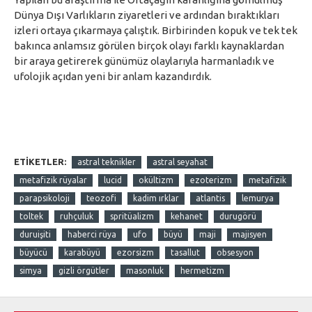
Dünya Dışı Varlıkların ziyaretleri ve ardından bıraktıkları
izleri ortaya çıkarmaya çalıştık. Birbirinden kopuk ve tek tek
bakınca anlamsız görülen birçok olayı farklı kaynaklardan
bir araya getirerek günümüz olaylarıyla harmanladık ve
ufolojik açıdan yeni bir anlam kazandırdık.
ETIKETLER:
astral teknikler
astral seyahat
metafizik rüyalar
lucid
okültizm
ezoterizm
metafizik
parapsikoloji
teozofi
kadim ırklar
atlantis
lemurya
toltek
ruhçuluk
spritüalizm
kehanet
durugörü
duruişiti
haberci rüya
ufo
büyü
maji
majisyen
büyücü
karabüyü
ezorsizm
tasallut
obsesyon
simya
gizli örgütler
masonluk
hermetizm