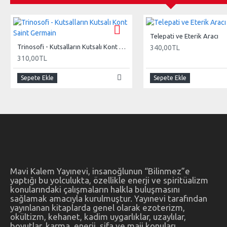
Telepati ve Eterik Aracı
Trinosofi - Kutsalların Kutsalı Kont Saint Germain
340,00TL
310,00TL
Sepete Ekle
Sepete Ekle
Mavi Kalem Yayınevi, insanoğlunun “Bilinmez”e
yaptığı bu yolculukta, özellikle enerji ve spiritüalizm
konularındaki çalışmaların halkla buluşmasını
sağlamak amacıyla kurulmuştur. Yayınevi tarafından
yayınlanan kitaplarda genel olarak ezoterizm,
okültizm, kehanet, kadim uygarlıklar, uzaylılar,
boyutlar, karma, enerji, şifa ve maji konuları