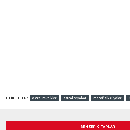
ETIKETLER:
astral teknikler
astral seyahat
metafizik rüyalar
BENZER KITAPLAR