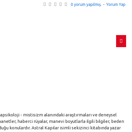
0 yorum yapılmış.
-
Yorum Yap
Zaman Aynası
Karmanın Gücü – Şifa ve Enerji
Bedensiz Varlıklar ve Obsesyon
370,00TL
,00TL
340,00TL
pete Ekle
Sepete Ekle
Sepete Ekle
apsikoloji - mistisizm alanındaki araştırmaları ve deneysel
netler, haberci rüyalar, manevi boyutlarla ilgili bilgiler, beden
uğu konulardır. Astral Kapılar isimli sekizinci kitabında yazar