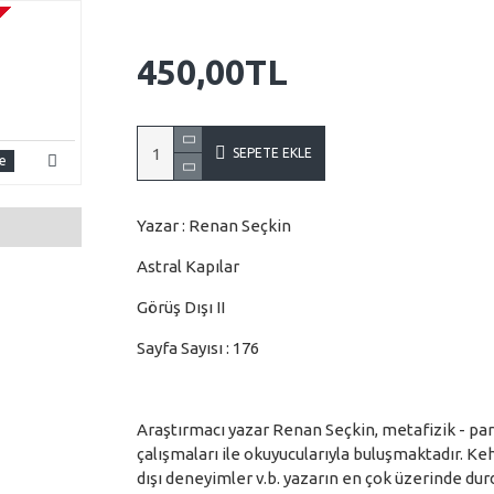
-30 %
TÜKENDI
Görüş Dışı
450,00TL
Astral Teknikler ve Beden Dışı Deneyimler
19,60TL
28,00TL
350,00TL
350
SEPETE EKLE
e
Sepete Ekle
Sepete Ekle
Se
Yazar : Renan Seçkin
Astral Kapılar
Görüş Dışı II
Sayfa Sayısı : 176
Araştırmacı yazar Renan Seçkin, metafizik - par
çalışmaları ile okuyucularıyla buluşmaktadır. Keha
dışı deneyimler v.b. yazarın en çok üzerinde durd