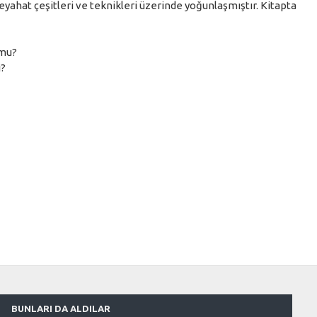
l seyahat çeşitleri ve teknikleri üzerinde yoğunlaşmıştır. Kitapta
 mu?
i?
BUNLARI DA ALDILAR