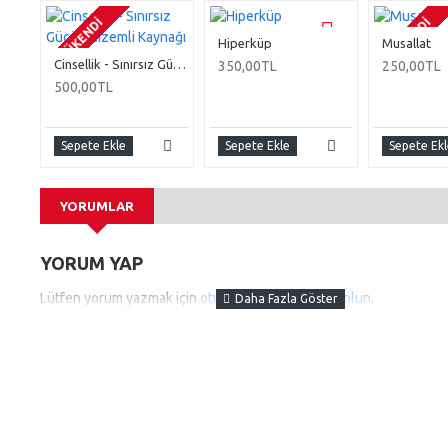
TÜKENDI
TÜKENDI
Hiperküp
Musallat
Cinsellik - Sınırsız Gücün Gizemli Kaynağı
350,00TL
250,00TL
500,00TL
Sepete Ekle
Sepete Ekle
Sepete Ekl
YORUMLAR
YORUM YAP
Lütfen yorum yazmak için
oturum açın
ya da
kayıt olun
.