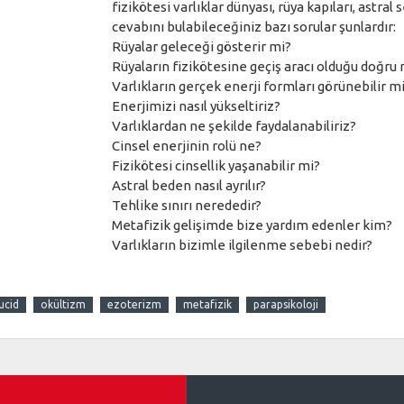
fizikötesi varlıklar dünyası, rüya kapıları, astra
cevabını bulabileceğiniz bazı sorular şunlardır:
Rüyalar geleceği gösterir mi?
Rüyaların fizikötesine geçiş aracı olduğu doğru
Varlıkların gerçek enerji formları görünebilir m
Enerjimizi nasıl yükseltiriz?
Varlıklardan ne şekilde faydalanabiliriz?
Cinsel enerjinin rolü ne?
Fizikötesi cinsellik yaşanabilir mi?
Astral beden nasıl ayrılır?
Tehlike sınırı nerededir?
Metafizik gelişimde bize yardım edenler kim?
Varlıkların bizimle ilgilenme sebebi nedir?
lucid
okültizm
ezoterizm
metafizik
parapsikoloji