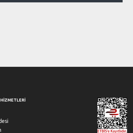
 HIZMETLERI
desi
m