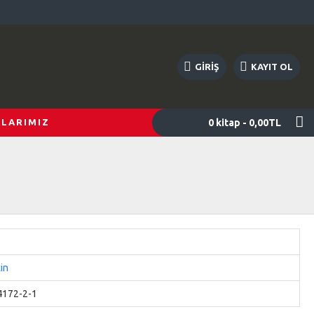
GIRIŞ
KAYIT OL
0 kitap - 0,00TL
LARIMIZ
in
4172-2-1