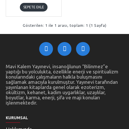
SEPETE EKLE
Gösterilen: 1 ile 1 arası, toplam: 1 (1 Sayfa)
Mavi Kalem Yayınevi, insanoğlunun “Bilinmez”e
yaptığı bu yolculukta, özellikle enerji ve spiritüalizm
konularındaki çalışmaların halkla buluşmasını
sağlamak amacıyla kurulmuştur. Yayınevi tarafından
yayınlanan kitaplarda genel olarak ezoterizm,
okültizm, kehanet, kadim uygarlıklar, uzaylılar,
boyutlar, karma, enerji, şifa ve maji konuları
işlenmektedir.
KURUMSAL