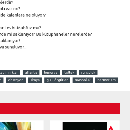
elerdir?
ntı var mı?
ride kalanlara ne oluyor?
ayar Levhi-Mahfuz mu?
rde mi saklanıyor? Bu kütüphaneler nerelerde?
saklanıyor?
a sunuluyor...
kadim ırklar
atlantis
lemurya
toltek
ruhçuluk
t
obsesyon
simya
gizli örgütler
masonluk
hermetizm