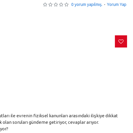
0 yorum yapılmış.
-
Yorum Yap
tları ile evrenin fiziksel kanunları arasındaki ilişkiye dikkat
k olan soruları gündeme getiriyor, cevaplar arıyor.
ıyor?