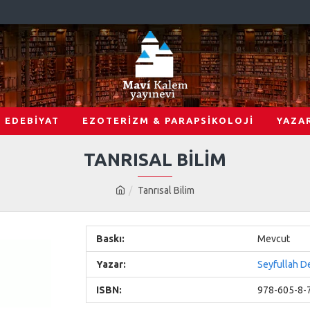
EDEBİYAT
EZOTERİZM & PARAPSİKOLOJİ
YAZA
TANRISAL BILIM
Tanrısal Bilim
Baskı:
Mevcut
Yazar:
Seyfullah D
ISBN:
978-605-8-