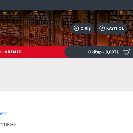
GIRIŞ
KAYIT OL
0 kitap - 0,00TL
RLARIMIZ
emir
7118-6-0