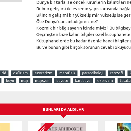
Dünya bir tarla ise önceki ürünlerin kalıntıları n
Ruhun gelişimi ile evrenin yapısı arasında bağla
Bilincin gelişimi bir yükseliş mi? Yükseliş ise ge
Öte Dünya'dan anladığımız ne?
Kozmik bir bilgisayarın içinde miyiz? Bu bilgis
Geçmişten bize kalan bilgiler özel kütüphanele
Kütüphanelerde bu kadar özenle hangi bilgiler 
Bu ve bunun gibi birçok sorunun cevabı okuyucuy
lucid
okültizm
ezoterizm
metafizik
parapsikoloji
teozofi
büyü
maji
majisyen
büyücü
karabüyü
ezorsizm
tasallu
BUNLARI DA ALDILAR