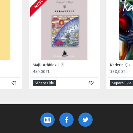
MEVCUT
Majik Arhidox 1-2
Kaderini Çiz
450,00TL
330,00TL
Sepete Ekle
Sepete Ekle