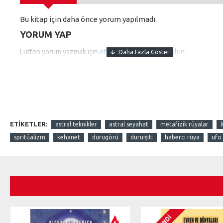
Bu kitap için daha önce yorum yapılmadı.
YORUM YAP
Lütfen yorum yazmak için
oturum açın
ya da
kayıt olun
.
ETIKETLER:
astral teknikler
astral seyahat
metafizik rüyalar
spritüalizm
kehanet
durugörü
duruişiti
haberci rüya
ufo