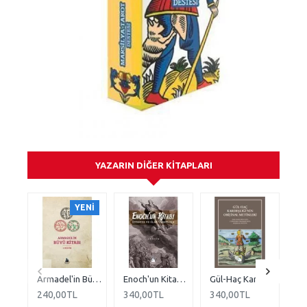
YAZARIN DIĞER KITAPLARI
YENI
Armadel'in Büyü Kitabı
Enoch'un Kitabı - Etiyopya ve Slav versiyonu
Gül-Haç Kardeşliği'nin Orijinal Metinleri
240,00TL
340,00TL
340,00TL
31