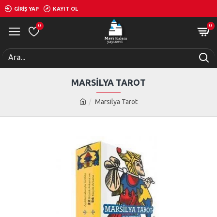
GIRIŞ YAP
KAYIT OL
0
0
MARSILYA TAROT
Marsilya Tarot