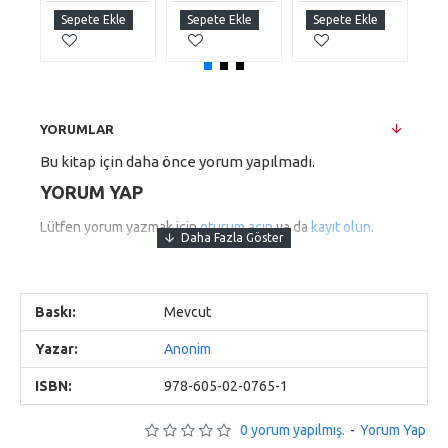
Sepete Ekle
Sepete Ekle
Sepete Ekle
S
YORUMLAR
Bu kitap için daha önce yorum yapılmadı.
YORUM YAP
Lütfen yorum yazmak için
oturum açın
ya da
kayıt olun
.
Baskı:
Mevcut
Yazar:
Anonim
ISBN:
978-605-02-0765-1
0 yorum yapılmış.
-
Yorum Yap