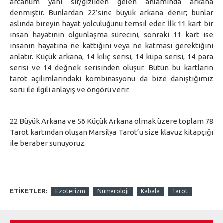
arcanum yani sır/gizliden gelen anlamında arkana
denmiştir. Bunlardan 22’sine büyük arkana denir; bunlar
aslında bireyin hayat yolculuğunu temsil eder. İlk 11 kart bir
insan hayatının olgunlaşma sürecini, sonraki 11 kart ise
insanın hayatına ne kattığını veya ne katması gerektiğini
anlatır. Küçük arkana, 14 kılıç serisi, 14 kupa serisi, 14 para
serisi ve 14 değnek serisinden oluşur. Bütün bu kartların
tarot açılımlarındaki kombinasyonu da bize danıştığımız
soru ile ilgili anlayış ve öngörü verir.
22 Büyük Arkana ve 56 Küçük Arkana olmak üzere toplam 78
Tarot kartından oluşan Marsilya Tarot’u size klavuz kitapçığı
ile beraber sunuyoruz.
ETIKETLER:
Ezoterizm
Nümeroloji
Kabala
Tarot