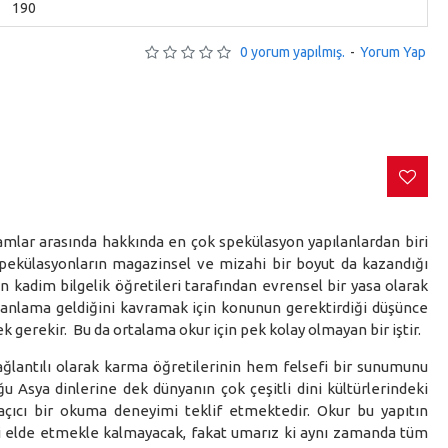
190
0 yorum yapılmış.
-
Yorum Yap
amlar arasında hakkında en çok spekülasyon yapılanlardan biri
ekülasyonların magazinsel ve mizahi bir boyut da kazandığı
n kadim bilgelik öğretileri tarafından evrensel bir yasa olarak
anlama geldiğini kavramak için konunun gerektirdiği düşünce
k gerekir. Bu da ortalama okur için pek kolay olmayan bir iştir.
ağlantılı olarak karma öğretilerinin hem felsefi bir sunumunu
Asya dinlerine dek dünyanın çok çeşitli dini kültürlerindeki
n açıcı bir okuma deneyimi teklif etmektedir. Okur bu yapıtın
mi elde etmekle kalmayacak, fakat umarız ki aynı zamanda tüm