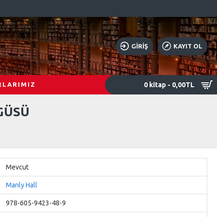
GIRIŞ
KAYIT OL
0 kitap - 0,00TL
RLARIMIZ
GÜSÜ
Mevcut
Manly Hall
978-605-9423-48-9