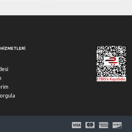
 HIZMETLERI
desi
m
erim
orgula