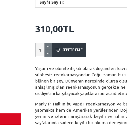
Sayfa Sayısı:
310,00TL
SEPETE EKLE
Yaşam ve ölümle ilişkili olarak düşünülen kavr
şüphesiz reenkarnasyondur. Çoğu zaman bu sp
bilinen bir şey. Dünyanın neresinde olursa olsu
anlaşılmış olan reenkarnasyonun gerçekte ne 
ciddiyetini karşılayacak yapıtlara müracaat etme
Manly P. Hall’ın bu yapıtı, reenkarnasyon ve b
yapmakta hem de Amerikan yerlilerinden Doğu 
yerini ve izlerini araştırarak keyifli ve zihi
sayfalarında sadece keyifli bir okuma deneyi