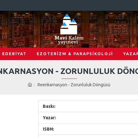
EDEBİYAT
EZOTERİZM & PARAPSİKOLOJİ
YAZA
NKARNASYON - ZORUNLULUK DÖN
Reenkarnasyon - Zorunluluk Döngüsü
Baskı:
Yazar:
ISBN: