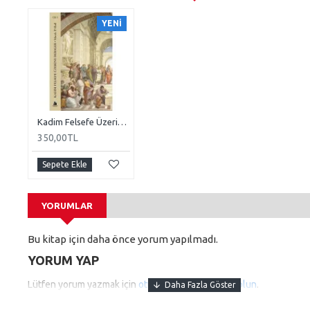
YENI
Kadim Felsefe Üzerine Dersler Cilt 1
350,00TL
Sepete Ekle
YORUMLAR
Bu kitap için daha önce yorum yapılmadı.
YORUM YAP
Lütfen yorum yazmak için
oturum açın
ya da
kayıt olun
.